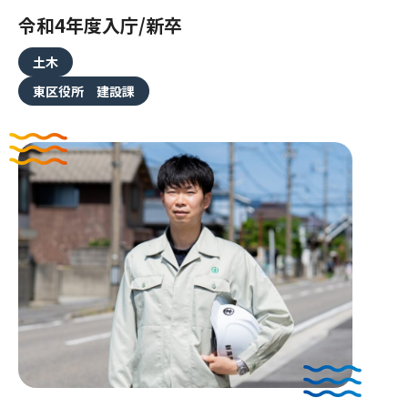
令和4年度入庁/新卒
特集・プロジェクト
土木
職員インタビュー
東区役所 建設課
人材育成・キャリア支援
ワークライフバランス
よくある質問