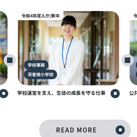
令和4年度入庁/新卒
令
学校事務
茨曽根小学校
学校運営を支え、生徒の成長を守る仕事
公
READ MORE