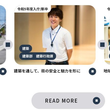
令和5年度入庁/新卒
令
建築
建築部 建築行政課
建築を通して、街の安全と魅力を形に
地
READ MORE