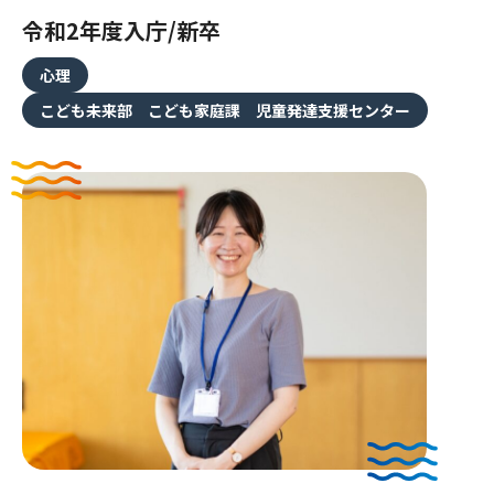
令和2年度入庁/新卒
特集・プロジェクト
心理
職員インタビュー
こども未来部 こども家庭課 児童発達支援センター
人材育成・キャリア支援
ワークライフバランス
よくある質問